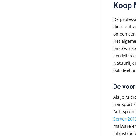
Koop M
De profess
die dient 
op een cen
Het algeme
onze winke
een Micros
Natuurlijk
ook deel u
De voor
Als je Micr
transport 
Anti-spam 
Server 201
malware en
infrastruc