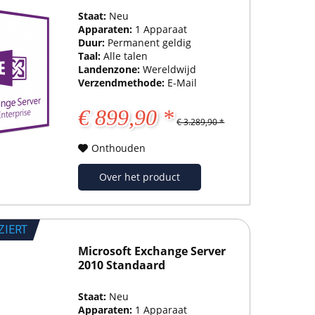
Staat:
Neu
Apparaten:
1 Apparaat
Duur:
Permanent geldig
Taal:
Alle talen
Landenzone:
Wereldwijd
Verzendmethode:
E-Mail
€ 899,90 *
€ 3.289,90 *
Onthouden
Over het product
ZIERT
Microsoft Exchange Server
2010 Standaard
Staat:
Neu
Apparaten:
1 Apparaat