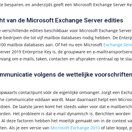
te besparen, en anderzijds geeft een Microsoft Exchange Server Ke
ht van de Microsoft Exchange Server edities
e verschillende edities beschikbaar voor Microsoft Exchange Server.
 bedrijven die tot vijf mailbox databases nodig hebben. De Enterp
 100 mailbox databases aan. Of het nu een Microsoft
Exchange Serv
erver 2019 Enterprise Key is, de groupware en e-mailtransportserve
mvang om e-mails, taken, contacten en afspraken centraal op te sla
mmunicatie volgens de wettelijke voorschrifte
opwaarts contactpunt vóór de eigenlijke ontvanger, zorgt een Excha
che communicatie voldaan wordt. Maar daarnaast helpt een Microso
ldoen. De laatste jaren komt het steeds vaker voor dat e-mailberic
orden. Het probleem is dat e-mail dynamisch is. Berichten worde
. Al deze factoren hebben het moeilijk gemaakt om in de context v
ten. Als je een versie van
Microsoft Exchange 2010
of later koopt, 