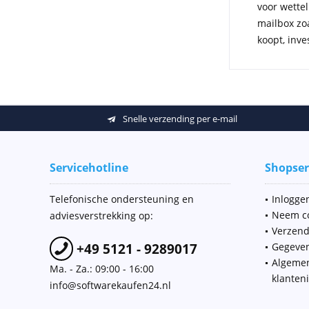
voor wette
mailbox zoa
koopt, inve
Snelle verzending per e-mail
Servicehotline
Shopser
Telefonische ondersteuning en
Inloggen
Neem co
adviesverstrekking op:
Verzend
+49 5121 - 9289017
Gegeve
Algeme
Ma. - Za.: 09:00 - 16:00
klanten
info@softwarekaufen24.nl