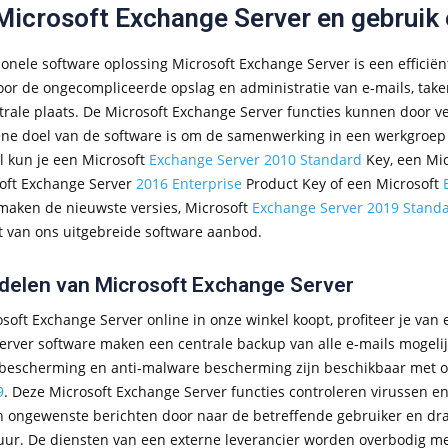
icrosoft Exchange Server en gebruik 
ionele software oplossing Microsoft Exchange Server is een efficië
voor de ongecompliceerde opslag en administratie van e-mails, tak
trale plaats. De Microsoft Exchange Server functies kunnen door ve
ne doel van de software is om de samenwerking in een werkgroep o
l kun je een Microsoft
Exchange Server 2010 Standard
Key, een Mi
oft Exchange Server
2016 Enterprise
Product Key of een Microsoft
 maken de nieuwste versies, Microsoft
Exchange Server 2019 Stand
it van ons uitgebreide software aanbod.
delen van Microsoft Exchange Server
osoft Exchange Server online in onze winkel koopt, profiteer je va
server software maken een centrale backup van alle e-mails mogeli
bescherming en anti-malware bescherming zijn beschikbaar met 
9
. Deze Microsoft Exchange Server functies controleren virussen e
 ongewenste berichten door naar de betreffende gebruiker en dragen
tuur. De diensten van een externe leverancier worden overbodig me