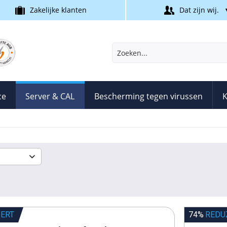
Zakelijke klanten
Dat zijn wij.
ce
Server & CAL
Bescherming tegen virussen
K
IERT
74%
REDU