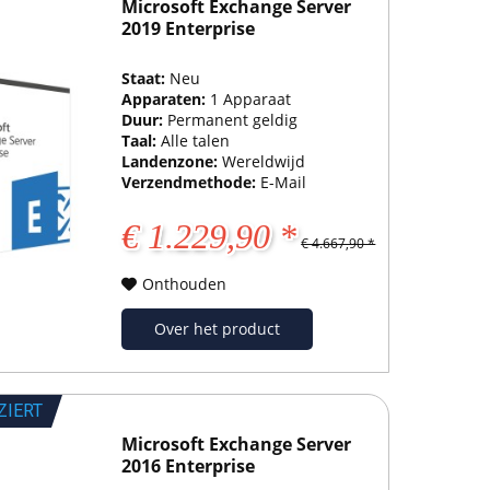
Microsoft Exchange Server
2019 Enterprise
Staat:
Neu
Apparaten:
1 Apparaat
Duur:
Permanent geldig
Taal:
Alle talen
Landenzone:
Wereldwijd
Verzendmethode:
E-Mail
€ 1.229,90 *
€ 4.667,90 *
Onthouden
Over het product
ZIERT
Microsoft Exchange Server
2016 Enterprise