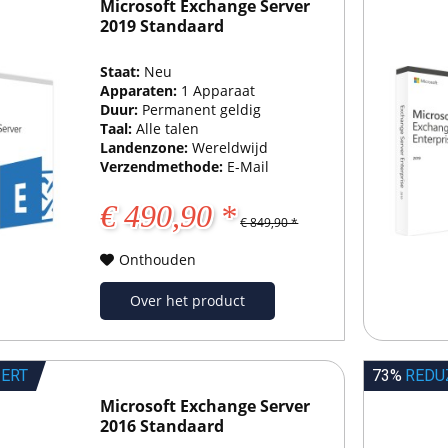
Microsoft Exchange Server
2019 Standaard
Staat:
Neu
Apparaten:
1 Apparaat
Duur:
Permanent geldig
Taal:
Alle talen
Landenzone:
Wereldwijd
Verzendmethode:
E-Mail
€ 490,90 *
€ 849,90 *
Onthouden
Over het product
IERT
73%
REDU
Microsoft Exchange Server
2016 Standaard