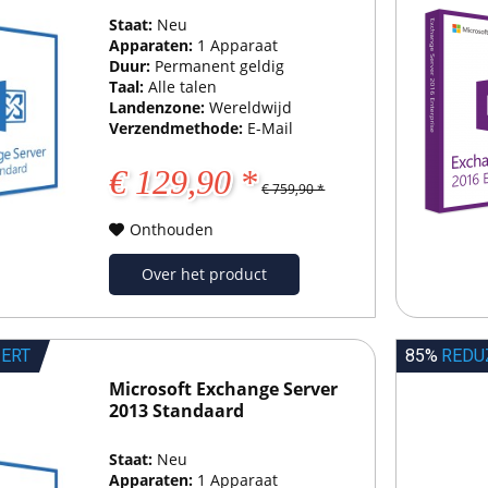
Staat:
Neu
Apparaten:
1 Apparaat
Duur:
Permanent geldig
Taal:
Alle talen
Landenzone:
Wereldwijd
Verzendmethode:
E-Mail
€ 129,90 *
€ 759,90 *
Onthouden
Over het product
IERT
85%
REDU
Microsoft Exchange Server
2013 Standaard
Staat:
Neu
Apparaten:
1 Apparaat