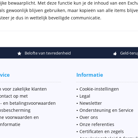
lijke bewaarplicht. Met deze functie kun je de inhoud van een Ex
ls gewoonlijk blijven gebruiken, maar kopieën van alle items blijv
steer je dus in wettelijk beveiligde communicatie.
Belofte van tevredenheid
Geld-teru
vice
Informatie
 voor zakelijke klanten
Cookie-instellingen
ntact op met
Legal
- en betalingsvoorwaarden
Newsletter
nsbescherming
Ondersteuning en Service
ne voorwaarden en
Over ons
informatie
Onze referenties
Certificaten en zegels