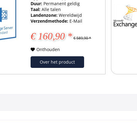
Duur:
Permanent geldig
Taal:
Alle talen
Landenzone:
Wereldwijd
Verzendmethode:
E-Mail
€ 160,90 *
€ 589,90 *
Onthouden
Over het product