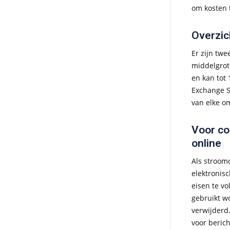
om kosten 
Overzic
Er zijn twe
middelgrote
en kan tot
Exchange S
van elke o
Voor co
online
Als stroom
elektronis
eisen te vo
gebruikt w
verwijderd
voor berich