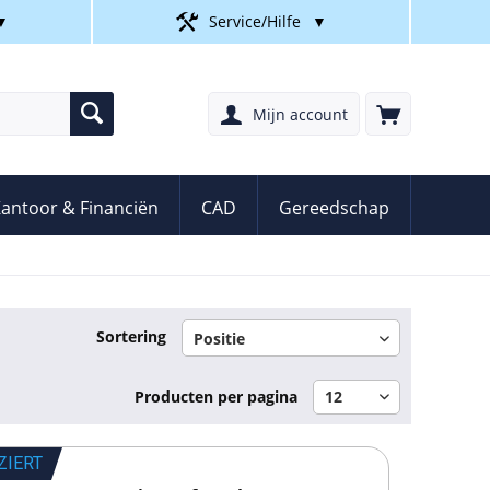
▼
Service/Hilfe
▼
Mijn account
antoor & Financiën
CAD
Gereedschap
Sortering
Producten per pagina
ZIERT