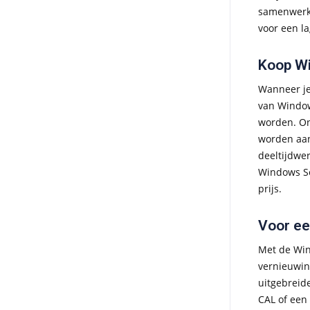
samenwerki
voor een la
Koop Wi
Wanneer j
van Window
worden. On
worden aan
deeltijdwe
Windows Se
prijs.
Voor ee
Met de Win
vernieuwin
uitgebreid
CAL of een 