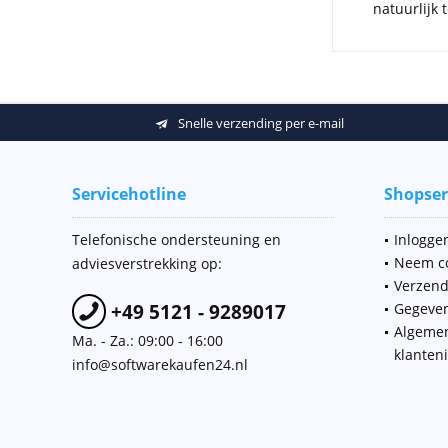
natuurlijk 
Snelle verzending per e-mail
Servicehotline
Shopser
Telefonische ondersteuning en
Inloggen
Neem co
adviesverstrekking op:
Verzend
+49 5121 - 9289017
Gegeve
Algeme
Ma. - Za.: 09:00 - 16:00
klanten
info@softwarekaufen24.nl