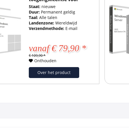
gebruikers
Staat:
nieuwe
Duur:
Permanent geldig
Taal:
Alle talen
Landenzone:
Wereldwijd
Verzendmethode:
E-mail
vanaf € 79,90 *
€ 109,90 *
Onthouden
Over het product