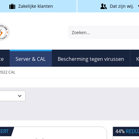
Zakelijke klanten
Dat zijn wij.
ce
Server & CAL
Bescherming tegen virussen
K
2022 CAL
IERT
44%
REDU