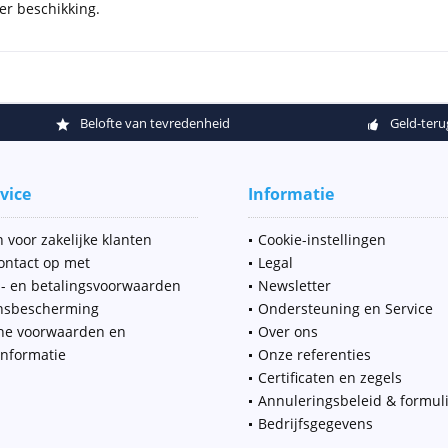
ter beschikking.
Belofte van tevredenheid
Geld-teru
vice
Informatie
 voor zakelijke klanten
Cookie-instellingen
ntact op met
Legal
- en betalingsvoorwaarden
Newsletter
nsbescherming
Ondersteuning en Service
ne voorwaarden en
Over ons
informatie
Onze referenties
Certificaten en zegels
Annuleringsbeleid & formul
Bedrijfsgegevens