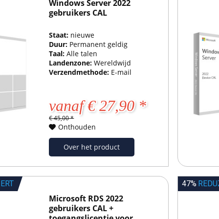
Windows Server 2022
gebruikers CAL
Staat:
nieuwe
Duur:
Permanent geldig
Taal:
Alle talen
Landenzone:
Wereldwijd
Verzendmethode:
E-mail
vanaf € 27,90 *
€ 45,00 *
Onthouden
Over het product
IERT
47%
REDU
Microsoft RDS 2022
gebruikers CAL +
toegangslicentie voor