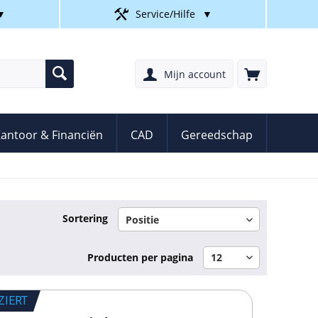
▼
Service/Hilfe
▼
Mijn account
antoor & Financiën
CAD
Gereedschap
Sortering
Producten per pagina
ZIERT