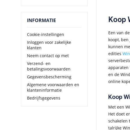
Koop 
INFORMATIE
Een van de
Cookie-instellingen
koopt, ben
Inloggen voor zakelijke
kunnen met
klanten
edities
Win
Neem contact op met
serverbes
Verzend- en
apparaten 
betalingsvoorwaarden
en de Wind
Gegevensbescherming
online kop
Algemene voorwaarden en
klanteninformatie
Koop Wi
Bedrijfsgegevens
Met een Wi
Het doet er
schakelen 
talrijke W