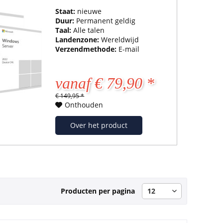
Staat:
nieuwe
Duur:
Permanent geldig
Taal:
Alle talen
Landenzone:
Wereldwijd
Verzendmethode:
E-mail
vanaf € 79,90 *
€ 149,95 *
Onthouden
Over het product
Producten per pagina