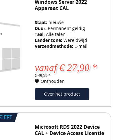
Windows Server 2022
Apparaat CAL
Staat:
nieuwe
Duur:
Permanent geldig
Taal:
Alle talen
Landenzone:
Wereldwijd
Verzendmethode:
E-mail
vanaf € 27,90 *
€ 49,59 *
Onthouden
Over het product
ZIERT
Microsoft RDS 2022 Device
CAL + Device Access Licentie