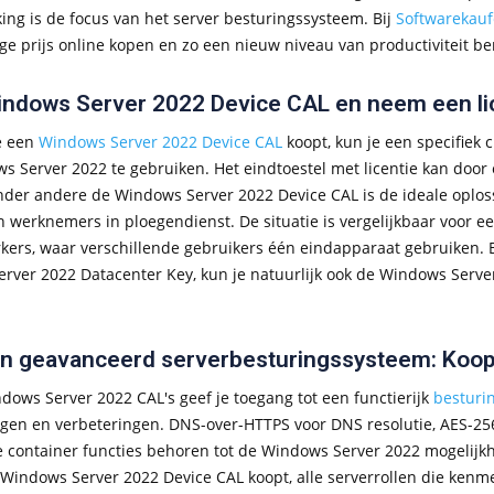
ng is de focus van het server besturingssysteem. Bij
Softwarekau
ge prijs online kopen en zo een nieuw niveau van productiviteit be
ndows Server 2022 Device CAL en neem een lic
e een
Windows Server 2022 Device CAL
koopt, kun je een specifiek
s Server 2022 te gebruiken. Het eindtoestel met licentie kan door 
der andere de Windows Server 2022 Device CAL is de ideale oploss
 werknemers in ploegendienst. De situatie is vergelijkbaar voor e
rkers, waar verschillende gebruikers één eindapparaat gebruiken. 
rver 2022 Datacenter Key, kun je natuurlijk ook de Windows Server
n geavanceerd serverbesturingssysteem: Koo
dows Server 2022 CAL's geef je toegang tot een functierijk
besturi
gen en verbeteringen. DNS-over-HTTPS voor DNS resolutie, AES-2
e container functies behoren tot de Windows Server 2022 mogelijk
Windows Server 2022 Device CAL koopt, alle serverrollen die kenmer