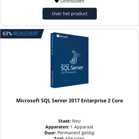
Onthouden
Over het product
63%
REDUZIERT
Microsoft SQL Server 2017 Enterprise 2 Core
Staat:
Neu
Apparaten:
1 Apparaat
Duur:
Permanent geldig
Taal:
Alle talen