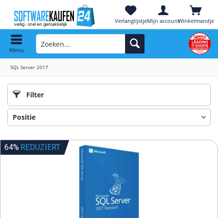
Verlanglijstje
Mijn account
Winkelmandje
Menu
SQL Server 2017
Filter
64%
REDUZIERT