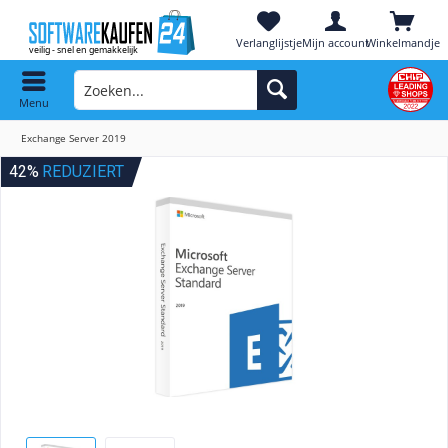
Verlanglijstje
Mijn account
Winkelmandje
Menu
Exchange Server 2019
42%
REDUZIERT