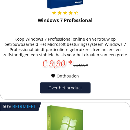
Windows 7 Professional
Koop Windows 7 Professional online en vertrouw op
betrouwbaarheid Het Microsoft besturingssysteem Windows 7
Professional biedt particuliere gebruikers, freelancers en
zelfstandigen een stabiele basis voor het draaien van een grote
verscheidenheid aan software. Ook na het einde van de
€ 9,90 *
ondersteuning voor Windows 7 op 14.01.2020 kan het
€ 24,90 *
besturingssysteem in zijn volle omvang en...
Onthouden
Over het product
50%
REDUZIERT