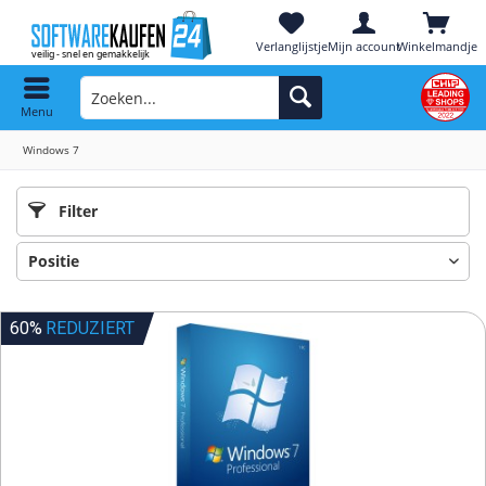
Verlanglijstje
Mijn account
Winkelmandje
Menu
Windows 7
Filter
60%
REDUZIERT