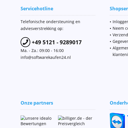
Servicehotline
Shopser
Telefonische ondersteuning en
Inloggen
Neem co
adviesverstrekking op:
Verzend
+49 5121 - 9289017
Gegeve
Algeme
Ma. - Za.: 09:00 - 16:00
klanten
info@softwarekaufen24.nl
Onze partners
Onderho