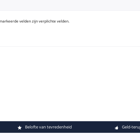
arkeerde velden zijn verplichte velden.
Belofte van tevredenheid
Geld-teru