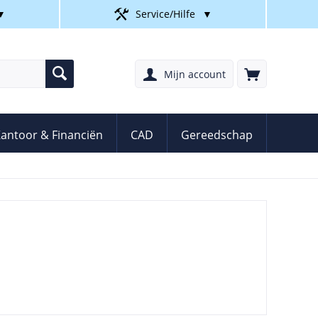
▼
Service/Hilfe
▼
Mijn account
antoor & Financiën
CAD
Gereedschap