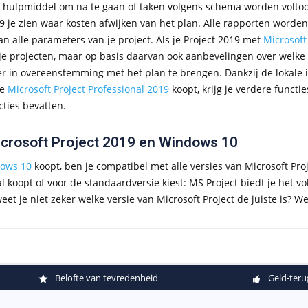
t hulpmiddel om na te gaan of taken volgens schema worden voltooi
9 je zien waar kosten afwijken van het plan. Alle rapporten worden
an alle parameters van je project. Als je Project 2019 met
Microsoft
je projecten, maar op basis daarvan ook aanbevelingen over welke 
r in overeenstemming met het plan te brengen. Dankzij de lokale in
je
Microsoft Project Professional 2019
koopt, krijg je verdere functi
ncties bevatten.
crosoft Project 2019 en Windows 10
ows 10
koopt, ben je compatibel met alle versies van Microsoft Proj
l koopt of voor de standaardversie kiest: MS Project biedt je het vo
eet je niet zeker welke versie van Microsoft Project de juiste is? W
Belofte van tevredenheid
Geld-teru