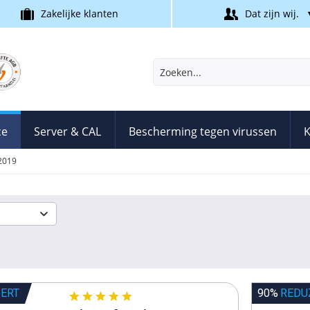
Zakelijke klanten
Dat zijn wij.
ce
Server & CAL
Bescherming tegen virussen
K
 2019
IERT
90%
REDU