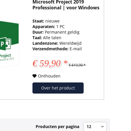
Microsoft Project 2019
Professional | voor Windows
Staat:
nieuwe
Apparaten:
1 PC
Duur:
Permanent geldig
Taal:
Alle talen
Landenzone:
Wereldwijd
Verzendmethode:
E-mail
€ 59,90 *
€ 619,90 *
Onthouden
Over het product
Producten per pagina