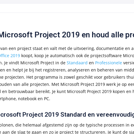
icrosoft Project 2019 en houd alle pr
van een project staat en valt met de uitvoering, documentatie en a
ffice 2019
koopt, koop je automatisch ook de projectsoftware Micro
. Je vindt Microsoft Project in de
Standaard
en
Professionele
versi
ten en helpt je bij het registreren, analyseren en beheren van mi
ke projecten. Het programma is zowel geschikt voor gebruikers thuis 
uden van alle projecten. Met Microsoft Project 2019 werk je op een
l en betrouwbaar bereikt. Je kunt Microsoft Project 2019 kopen en 
artphone, notebook en PC.
crosoft Project 2019 Standard en vereenvoudig
jablonen, die helemaal afgestemd zijn op de typische processen in 
 aan de slag te gaan en zo je project te structureren. Je kunt de 