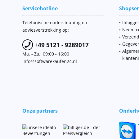
Servicehotline
Shopser
Telefonische ondersteuning en
Inloggen
Neem co
adviesverstrekking op:
Verzend
+49 5121 - 9289017
Gegeve
Algeme
Ma. - Za.: 09:00 - 16:00
klanten
info@softwarekaufen24.nl
Onze partners
Onderho