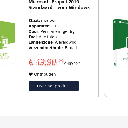
Microsoft Project 2019
Standaard | voor Windows
Staat:
nieuwe
Apparaten:
1 PC
Duur:
Permanent geldig
Taal:
Alle talen
Landenzone:
Wereldwijd
Verzendmethode:
E-mail
€ 49,90 *
€ 469,90 *
Onthouden
Over het product