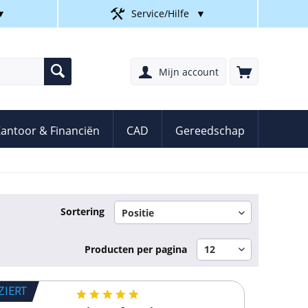
▼
Service/Hilfe
▼
Mijn account
antoor & Financiën
CAD
Gereedschap
Sortering
Producten per pagina
ZIERT