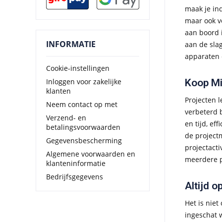
maak je ind
maar ook ve
aan boord i
INFORMATIE
aan de sla
apparaten 
Cookie-instellingen
Inloggen voor zakelijke
Koop Mi
klanten
Projecten 
Neem contact op met
verbeterd 
Verzend- en
en tijd, ef
betalingsvoorwaarden
de project
Gegevensbescherming
projectacti
Algemene voorwaarden en
meerdere p
klanteninformatie
Bedrijfsgegevens
Altijd 
Het is nie
ingeschat w