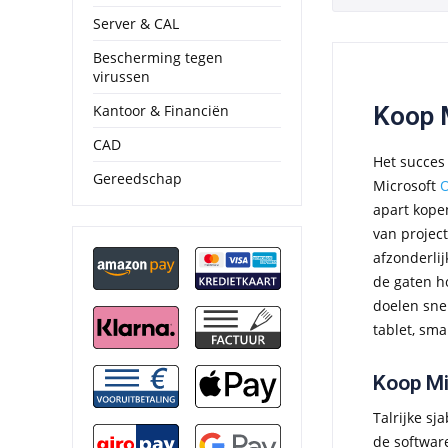
Server & CAL
Bescherming tegen
virussen
Kantoor & Financiën
Koop M
CAD
Het succes 
Gereedschap
Microsoft
O
apart kopen
van projec
afzonderlij
de gaten ho
doelen sne
tablet, sm
Koop Mi
Talrijke s
de software