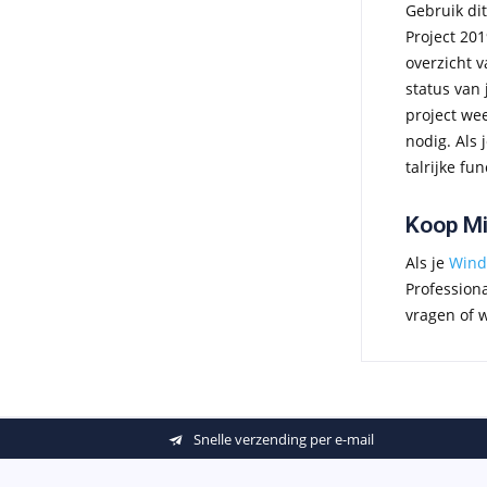
Gebruik di
Project 201
overzicht v
status van 
project wee
nodig. Als 
talrijke fu
Koop Mi
Als je
Wind
Professiona
vragen of w
Snelle verzending per e-mail