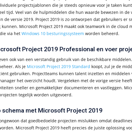
ividuele projectsjablonen die je steeds opnieuw voor je taken kunt 
el tijd. Veel van de hulpmiddelen die hun waarde bewezen in de vor
n de versie 2019. Project 2019 is zo ontworpen dat gebruikers er 
g kunnen. Microsoft Project 2019 maakt ook teamwork in de cloud mo
die via het
Windows 10
besturingssysteem
worden beheerd.
crosoft Project 2019 Professional en voer proj
leven ook van een verstandig gebruik van de beschikbare middelen. 
beheer. Als je
Microsoft Project 2019 Standard
koopt, zul je de midd
ficiënt gebruiken. Projectteams kunnen talent inzetten en middelen
manager het overzicht houdt. Vergeleken met de vorige versie heef
viteiten sneller en gemakkelijker documenteren en vastleggen. Micros
rojecten tegelijk worden uitgevoerd.
op schema met Microsoft Project 2019
t ongewoon dat goedbedoelde projecten mislukken omdat deadlines 
orden. Microsoft Project 2019 heeft precies de juiste oplossing v